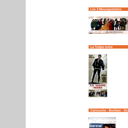
Les 3 Mousquetaires
La Tulipe noire
Cartouche - Buridan - Dr