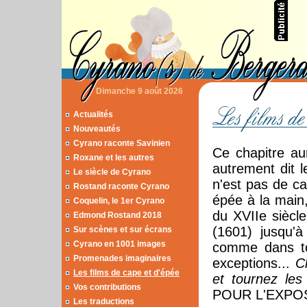
Dimanche 9 août 2026
Actualités
Nouveautés
Cyrano raconte Savinien
Ce chapitre aur
Roxane et les autres
autrement dit l
Le siècle de Cyrano
n'est pas de ca
Rostand raconte Cyrano
épée à la main,
Coquelin, le 1er Cyrano
du XVIIe siècle
Edmond Rostand 2018
(1601) jusqu'à
Sur scènes et sur écrans
Cyrano en 1001 images
comme dans to
Promenades imaginaires
exceptions...
C
Les films de cape et d'épée
et tournez les
Vos contributions
POUR L'EXPO
Les traductions