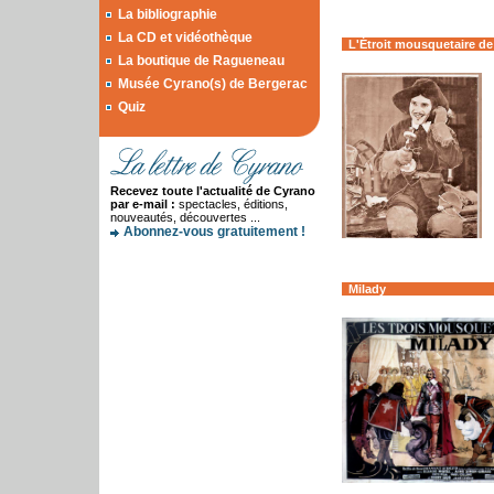
La bibliographie
La CD et vidéothèque
L'Étroit mousquetaire de
La boutique de Ragueneau
Musée Cyrano(s) de Bergerac
Quiz
Recevez toute l'actualité de Cyrano
par e-mail :
spectacles, éditions,
nouveautés, découvertes ...
Abonnez-vous gratuitement !
Milady