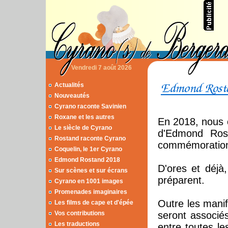
Vendredi 7 août 2026
Actualités
Nouveautés
Cyrano raconte Savinien
Roxane et les autres
En 2018, nous c
Le siècle de Cyrano
d'Edmond Rost
Rostand raconte Cyrano
commémoration 
Coquelin, le 1er Cyrano
Edmond Rostand 2018
D'ores et déj
Sur scènes et sur écrans
préparent.
Cyrano en 1001 images
Promenades imaginaires
Outre les mani
Les films de cape et d'épée
Vos contributions
seront associés,
Les traductions
entre toutes les