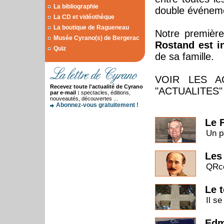
La bibliographie
double événem
La CD et vidéothèque
La boutique de Ragueneau
Notre première
Musée Cyrano(s) de Bergerac
Rostand est 
Quiz
de sa famille.
VOIR LES A
Recevez toute l'actualité de Cyrano
"ACTUALITES"
par e-mail :
spectacles, éditions,
nouveautés, découvertes ...
Abonnez-vous gratuitement !
Le 
Un pa
Les 
QRco
Le 
Il s
Edm