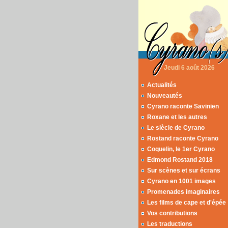
Jeudi 6 août 2026
Actualités
Nouveautés
Cyrano raconte Savinien
Roxane et les autres
Le siècle de Cyrano
Rostand raconte Cyrano
Coquelin, le 1er Cyrano
Edmond Rostand 2018
Sur scènes et sur écrans
Cyrano en 1001 images
Promenades imaginaires
Les films de cape et d'épée
Vos contributions
Les traductions