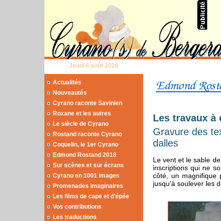
Jeudi 6 août 2026
Actualités
Nouveautés
Cyrano raconte Savinien
Roxane et les autres
Les travaux à
Le siècle de Cyrano
Gravure des te
Rostand raconte Cyrano
dalles
Coquelin, le 1er Cyrano
Edmond Rostand 2018
Le vent et le sable d
Sur scènes et sur écrans
inscriptions qui ne so
côté, un magnifique 
Cyrano en 1001 images
jusqu'à soulever les 
Promenades imaginaires
Les films de cape et d'épée
Vos contributions
Les traductions