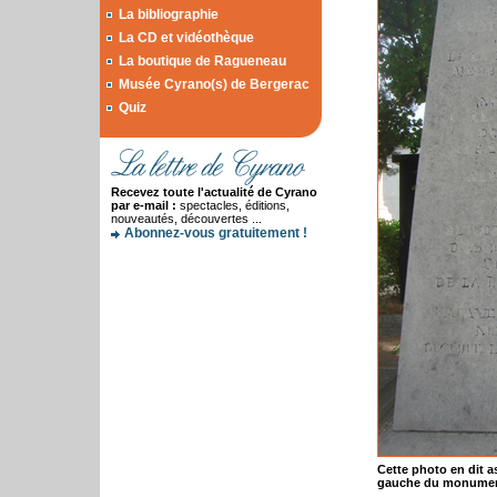
La bibliographie
La CD et vidéothèque
La boutique de Ragueneau
Musée Cyrano(s) de Bergerac
Quiz
Recevez toute l'actualité de Cyrano
par e-mail :
spectacles, éditions,
nouveautés, découvertes ...
Abonnez-vous gratuitement !
Cette photo en dit as
gauche du monumen