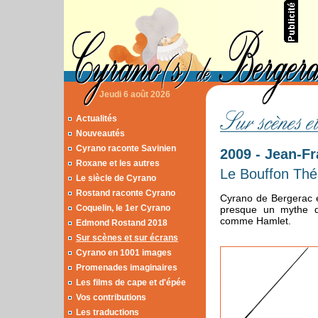
Jeudi 6 août 2026
Actualités
Nouveautés
Cyrano raconte Savinien
2009 - Jean-F
Roxane et les autres
Le Bouffon Théâ
Le siècle de Cyrano
Rostand raconte Cyrano
Cyrano de Bergerac e
Coquelin, le 1er Cyrano
presque un mythe d
comme Hamlet.
Edmond Rostand 2018
Sur scènes et sur écrans
Cyrano en 1001 images
Promenades imaginaires
Les films de cape et d'épée
Vos contributions
Les traductions