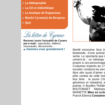
La bibliographie
La CD et vidéothèque
La boutique de Ragueneau
Musée Cyrano(s) de Bergerac
Quiz
Recevez toute l'actualité de Cyrano
par e-mail :
spectacles, éditions,
nouveautés, découvertes ...
Abonnez-vous gratuitement !
liberté excessive face 
fantaisiste, d’une poési
verbe. Le spectacle que
univers-là : ce mélange 
propre à ces personnages
Costumes inspirés du 17
escalier conduira les pe
libre elle aussi d’aimer 
pôle central de cette hi
leur âme : le jeune Chri
généreux et maladroit, e
poésie. © Bouffon Théât
BOUTONNET Stépha
MARIETTE
Mise en scè
Franck Etenna
Costumes