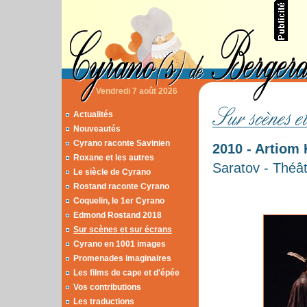
Vendredi 7 août 2026
Actualités
Nouveautés
Cyrano raconte Savinien
2010 - Artiom 
Roxane et les autres
Saratov - Théât
Le siècle de Cyrano
Rostand raconte Cyrano
Coquelin, le 1er Cyrano
Edmond Rostand 2018
Sur scènes et sur écrans
Cyrano en 1001 images
Promenades imaginaires
Les films de cape et d'épée
Vos contributions
Les traductions