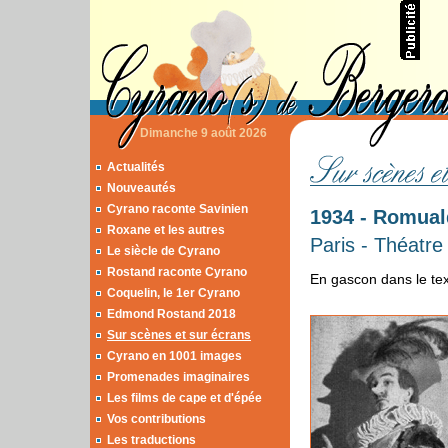
Dimanche 9 août 2026
Actualités
Nouveautés
Cyrano raconte Savinien
1934 - Romual
Roxane et les autres
Paris - Théatr
Le siècle de Cyrano
Rostand raconte Cyrano
En gascon dans le tex
Coquelin, le 1er Cyrano
Edmond Rostand 2018
Sur scènes et sur écrans
Cyrano en 1001 images
Promenades imaginaires
Les films de cape et d'épée
Vos contributions
Les traductions