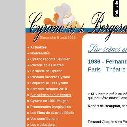
Dimanche 9 août 2026
Actualités
Nouveautés
Cyrano raconte Savinien
1936 - Fernan
Roxane et les autres
Paris - Théatre
Le siècle de Cyrano
Rostand raconte Cyrano
Coquelin, le 1er Cyrano
Edmond Rostand 2018
« M. Charpin prête au h
Sur scènes et sur écrans
qui, pour être marseillai
Cyrano en 1001 images
Robert de Beauplan, da
Promenades imaginaires
Les films de cape et d'épée
Vos contributions
Fernand Charpin sera
Pa
Les traductions