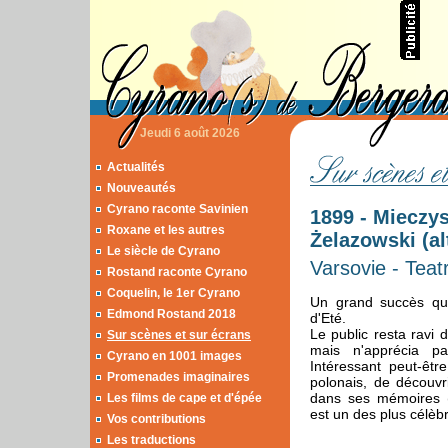
Jeudi 6 août 2026
Actualités
Nouveautés
Cyrano raconte Savinien
1899 - Mieczy
Roxane et les autres
Żelazowski (al
Le siècle de Cyrano
Varsovie - Teatr
Rostand raconte Cyrano
Coquelin, le 1er Cyrano
Un grand succès que
Edmond Rostand 2018
d'Eté.
Le public resta ravi d
Sur scènes et sur écrans
mais n'apprécia p
Cyrano en 1001 images
Intéressant peut-êtr
Promenades imaginaires
polonais, de découvr
dans ses mémoires 
Les films de cape et d'épée
est un des plus célèb
Vos contributions
Les traductions