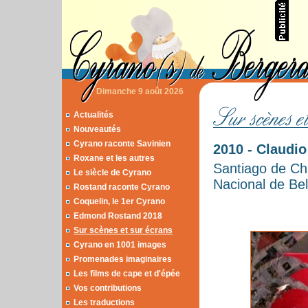
Dimanche 9 août 2026
Actualités
Nouveautés
Cyrano raconte Savinien
2010 - Claudi
Roxane et les autres
Santiago de Chi
Le siècle de Cyrano
Nacional de Be
Rostand raconte Cyrano
Coquelin, le 1er Cyrano
Edmond Rostand 2018
Sur scènes et sur écrans
Cyrano en 1001 images
Promenades imaginaires
Les films de cape et d'épée
Vos contributions
Les traductions