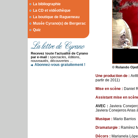
La bibliographie
La CD et vidéothèque
La boutique de Ragueneau
Musée Cyrano(s) de Bergerac
Quiz
Recevez toute l'actualité de Cyrano
par e-mail :
spectacles, éditions,
nouveautés, découvertes ...
Abonnez-vous gratuitement !
© Rolando Ojeda
Une p
roduction
de
:
Anfi
partir de 2011)
Mise en scène :
Daniel 
Assistant mise en scène
AVEC :
Javiera Conejero
Javiera Conejeros Arias
à
Musique :
Mario Barrios
Dramaturgie :
Ramírez M
D
é
cors
:
Marianela Lópe