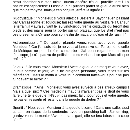
beau chercher sur mon arbre, aucun ancêtre n'a eu pareille tare ! La
nature est capricieuse ! Fasse que tu puisses porter ta gueule aussi bien
que ton patronyme, mais je t'en conjure, arrête la lignée ! "
Rugbystique : " Monsieur, si vous allez de Béziers à Bayonne, en passant
par Carcassonne et Toulouse; laissez votre gueule au vestiaire ! Car sur
le terrain, il y aura suivant le jeu vingt-six ou trente costauds qui feront des
pieds et des mains pour la porter sur un plateau, que Le Bret n'eût pas
osé présenter à Cyrano pour son festin de macaron, d'eau et de raisin ! "
Astronomique : " De quelle planète venez-vous avec votre gueule
Monsieur ? Car j'en suis sûr, je ne vous ai jamais vu sur Terre, même celle
du Métèque ne peut lui être comparée ! J'ai beau regarder dans mon
télescope, je n'ai pas vu de petits hommes verts, est-ce que Mars attaque
enfin ? "
Jaloux : " Je vous envie, Monsieur ! Avec la gueule de rat que vous avez,
la nuit comme le jour, vous ne craignez personne, vous faites fuir les
mécréants ! Mais le matin à votre tour, comment faites-vous pour ne pas
fuir devant le miroir ? "
Dramatique : " Ainsi, Monsieur, vous avez survécu à ces affreux camps !
Mais à quel prix ? Ces médecins maudits n'avaient pas le droit de vous
faire une telle gueule ! N'eût-il pas mieux fallu, pour vous et votre gueule,
ne pas en ressortir et rester dans la gueule du dortoir ? "
Sportif : " Hep, vous, Monsieur à la gueule bizarre ! Dans une salle, c'est
certain, on risque de la confondre avec un punching-ball ! Sur un ring,
gardez-vous de monter ! Avec ou sans gant, elle se fera tabasser à coup
sûr ! "