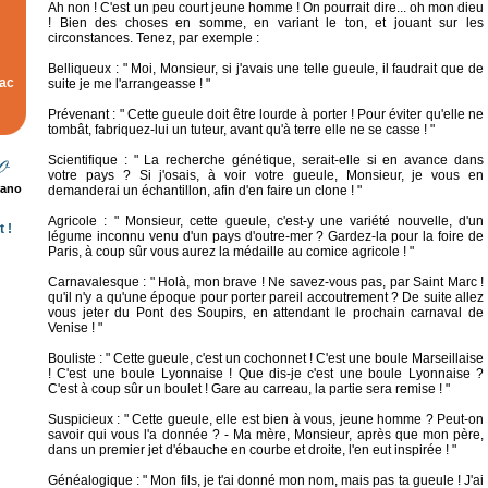
Ah non ! C'est un peu court jeune homme ! On pourrait dire... oh mon dieu
! Bien des choses en somme, en variant le ton, et jouant sur les
circonstances. Tenez, par exemple :
Belliqueux : " Moi, Monsieur, si j'avais une telle gueule, il faudrait que de
rac
suite je me l'arrangeasse ! "
Prévenant : " Cette gueule doit être lourde à porter ! Pour éviter qu'elle ne
tombât, fabriquez-lui un tuteur, avant qu'à terre elle ne se casse ! "
Scientifique : " La recherche génétique, serait-elle si en avance dans
votre pays ? Si j'osais, à voir votre gueule, Monsieur, je vous en
rano
demanderai un échantillon, afin d'en faire un clone ! "
Agricole : " Monsieur, cette gueule, c'est-y une variété nouvelle, d'un
 !
légume inconnu venu d'un pays d'outre-mer ? Gardez-la pour la foire de
Paris, à coup sûr vous aurez la médaille au comice agricole ! "
Carnavalesque : " Holà, mon brave ! Ne savez-vous pas, par Saint Marc !
qu'il n'y a qu'une époque pour porter pareil accoutrement ? De suite allez
vous jeter du Pont des Soupirs, en attendant le prochain carnaval de
Venise ! "
Bouliste : " Cette gueule, c'est un cochonnet ! C'est une boule Marseillaise
! C'est une boule Lyonnaise ! Que dis-je c'est une boule Lyonnaise ?
C'est à coup sûr un boulet ! Gare au carreau, la partie sera remise ! "
Suspicieux : " Cette gueule, elle est bien à vous, jeune homme ? Peut-on
savoir qui vous l'a donnée ? - Ma mère, Monsieur, après que mon père,
dans un premier jet d'ébauche en courbe et droite, l'en eut inspirée ! "
Généalogique : " Mon fils, je t'ai donné mon nom, mais pas ta gueule ! J'ai