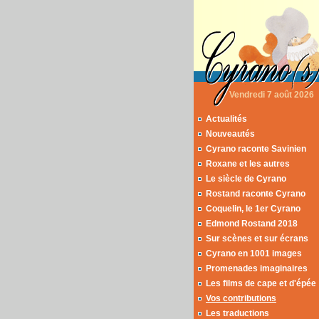
Vendredi 7 août 2026
Actualités
Nouveautés
Cyrano raconte Savinien
Roxane et les autres
Le siècle de Cyrano
Rostand raconte Cyrano
Coquelin, le 1er Cyrano
Edmond Rostand 2018
Sur scènes et sur écrans
Cyrano en 1001 images
Promenades imaginaires
Les films de cape et d'épée
Vos contributions
Les traductions