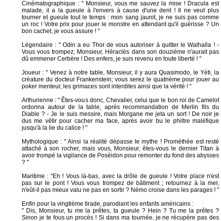
Cinématographique : " Monsieur, vous me sauvez la mise ! Dracula est
malade, il a la gueule à l'envers à cause d'une dent ! Il ne veut plus
tourner et gueule tout le temps : mon sang jaunit, je ne suis pas comme
un roc ! Votre prix pour jouer le monstre en attendant qu'il guérisse ? Un
bon cachet, je vous assure ! "
Légendaire : " Odin a eu Thor de vous autoriser à quitter le Walhalla ! -
Vous vous trompez, Monsieur, Héraclès dans son douzième n'aurait pas
dû emmener Cerbère ! Des enfers, je suis revenu en toute liberté ! "
Joueur : " Venez à notre table, Monsieur, il y aura Quasimodo, le Yéti, la
créature du docteur Frankenstein; vous serez le quatrième pour jouer au
poker menteur, les grimaces sont interdites ainsi que la vérité ! "
Arthurienne : " Êtes-vous donc, Chevalier, celui que le bon roi de Camelot
ordonna autour de la table, après recommandation de Merlin fils du
Diable ? - Je le suis messire, mais Morgane me jeta un sort ! De noir je
dus me vêtir pour cacher ma face, après avoir bu le philtre maléfique
jusqu'à la lie du calice ! "
Mythologique : " Ainsi la réalité dépasse le mythe ! Prométhée est resté
attaché à son rocher, mais vous, Monsieur, êtes-vous le dernier Titan à
avoir trompé la vigilance de Poséidon pour remonter du fond des abysses
? "
Maritime : "Eh ! Vous là-bas, avec la drôle de gueule ! Votre place n'est
pas sur le pont ! Vous vous trompez de bâtiment ; retournez à la mer,
n'eût-il pas mieux valu ne pas en sortir ? Némo croise dans les parages ! "
Enfin pour la vingtième tirade, parodiant les enfants américains :
" Dis, Monsieur, tu me la prêtes, ta gueule ? Hein ? Tu me la prêtes ?
Sinon je te fous un procès ! Si dans ma tournée, je ne récupère pas des