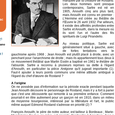
marquée par la créature de Rostand.
Les deux hommes sont presque
contemporains, Sartre est né en
1905, Anouilh cinq ans plus tard,
mais Anouilh est connu en premier :
L'Hermine
est créée au théâtre de
rac
l'Œuvre le 26 avril 1932. Par ailleurs,
il existe des affinités profondes entre
Sartre et Anouilh, dans la mesure où
ils sont l'un et l'autre des fils
spirituels de Luigi Pirandello.
Au niveau politique, Sartre est
rano
généralement situé à gauche, avec
de fortes tentations vers le
 !
gauchisme après 1968 ; Jean Anouilh est plutôt placé à droite, avec un
penchant pour l'anarchisme de droite ; mais ils appartiennent tous deux à
ce mouvement théâtral que Martin Esslin a baptisé en 1961 l
e théâtre de
l'absurde
. Sartre a reconnu à plusieurs reprises sa dette à l'égard
d'Anouilh, en particulier la pièce
Antigone
qu'il jugeait importante (1).
Faut-il ajouter à leurs points communs une même attitude ambiguë à
l'égard du chef d'œuvre de Rostand ?
A l'origine
On ne possède pas d'information sur la période exacte pendant laquelle
Jean Anouilh découvre le personnage de Rostand, mais il y a fort à parier
que c'est une découverte qui remonte à sa première enfance. Comment
pourrait-il en être autrement pour un garçon né en 1910, dans un milieu
de moyenne bourgeoisie, intéressé par la littérature et l'art, le public
même auquel Edmond Rostand s'adresse en priorité (2) ?
François Anouilh, le père de notre auteur, est tailleur à Bordeaux ; Marie-