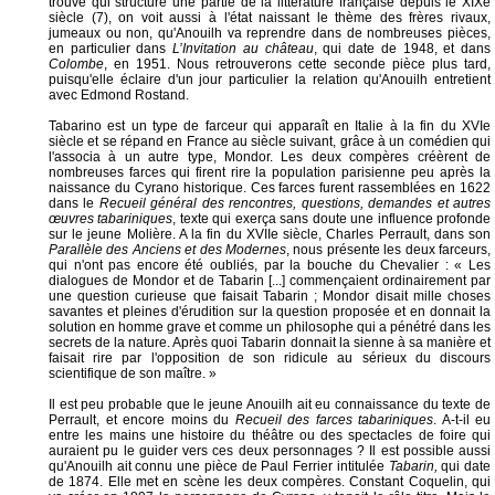
trouvé qui structure une partie de la littérature française depuis le XIXe
siècle (7), on voit aussi à l'état naissant le thème des frères rivaux,
jumeaux ou non, qu'Anouilh va reprendre dans de nombreuses pièces,
en particulier dans
L’Invitation au château
, qui date de 1948, et dans
Colombe
, en 1951. Nous retrouverons cette seconde pièce plus tard,
puisqu'elle éclaire d'un jour particulier la relation qu'Anouilh entretient
avec Edmond Rostand.
Tabarino est un type de farceur qui apparaît en Italie à la fin du XVIe
siècle et se répand en France au siècle suivant, grâce à un comédien qui
l'associa à un autre type, Mondor. Les deux compères créèrent de
nombreuses farces qui firent rire la population parisienne peu après la
naissance du Cyrano historique. Ces farces furent rassemblées en 1622
dans le
Recueil général des rencontres, questions, demandes et autres
œuvres tabariniques
, texte qui exerça sans doute une influence profonde
sur le jeune Molière. A la fin du XVIIe siècle, Charles Perrault, dans son
Parallèle des Anciens et des Modernes
, nous présente les deux farceurs,
qui n'ont pas encore été oubliés, par la bouche du Chevalier : « Les
dialogues de Mondor et de Tabarin [...] commençaient ordinairement par
une question curieuse que faisait Tabarin ; Mondor disait mille choses
savantes et pleines d'érudition sur la question proposée et en donnait la
solution en homme grave et comme un philosophe qui a pénétré dans les
secrets de la nature. Après quoi Tabarin donnait la sienne à sa manière et
faisait rire par l'opposition de son ridicule au sérieux du discours
scientifique de son maître. »
Il est peu probable que le jeune Anouilh ait eu connaissance du texte de
Perrault, et encore moins du
Recueil des farces tabariniques
. A-t-il eu
entre les mains une histoire du théâtre ou des spectacles de foire qui
auraient pu le guider vers ces deux personnages ? Il est possible aussi
qu'Anouilh ait connu une pièce de Paul Ferrier intitulée
Tabarin,
qui date
de 1874. Elle met en scène les deux compères. Constant Coquelin, qui