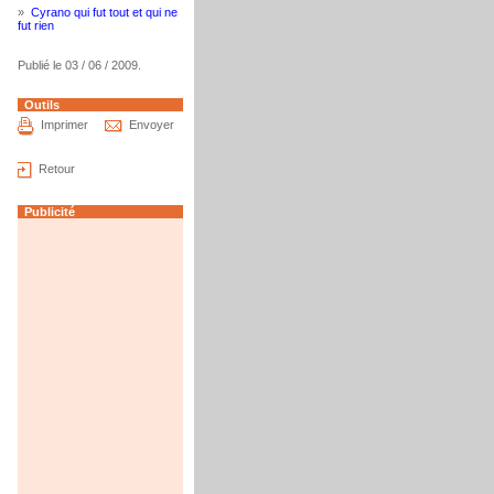
»
Cyrano qui fut tout et qui ne
fut rien
Publié le 03 / 06 / 2009.
Outils
Imprimer
Envoyer
Retour
Publicité