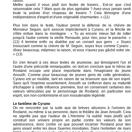
raison.
Mettre quand il vous plaît son feutre de travers... Est-ce que c'est
raisonnable cela ? Mais quoi de plus agréable ? Avez-vous jamais senti
toute la poésie d'un chapeau de travers ? Cela témoigne d'une
indépendance d'esprit et d'une originalité charmantes. » (11)
Plus loin dans le texte, l'auteur prend la défense de la chèvre de
Monsieur Seguin, qu'il associe implicitement à Cyrano, et la félicite de
s'être enfuie dans la montagne : « Tu as encore mieux fait de lutter
jusqu'à l'aube comme la vieille Renaude, pour rien, pour le panache. »
(12) Il termine enfin sa diatribe par un conseil aux gens : « Soyez
insouciant comme la chèvre de M. Seguin, soyez fous comme Cyrano ;
rêvez beaucoup, méprisez la raison, et vous n'aurez pas gâché votre vie.
» (13)
En s'en tenant à ces deux textes de jeunesse, qui témoignent l'un et
l'autre d'une précocité remarquable, on doit en conclure que le héros de
Rostand occupe une place importante dans l'imaginaire du jeune
Anouilh. Comme pour beaucoup de jeunes gens de cette génération,
Cyrano est un modèle, tant en raison de sa bravoure que de son esprit.
Sans qu'il l'exprime ouvertement, Anouilh va s'efforcer dans sa maturité
d'échapper à cette influence première, tout en conservant certaines des
valeurs véhiculées par le personnage de Rostand, en particulier son
esprit, son non-conformisme et son insoutenable légèreté.
Le fantôme de Cyrano
On ne rencontre par la suite que de brèves allusions à l'univers de
Rostand, ou même à sa personne, dans le théâtre de Jean Anouilh. Cela
ne signifie pas que l'auteur de
L'Hermine
l'a oublié mais plutôt qu'il
construit son univers propre en partie contre les valeurs de son
adolescence, donc contre ce que pouvait incarner Rostand pour des
gens vivant entre les deux Guerres mondiales. Dans l'entretien de mars