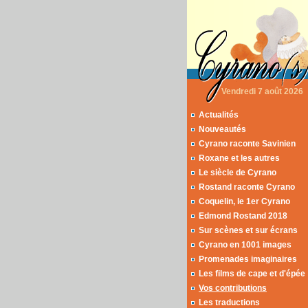
Vendredi 7 août 2026
Actualités
Nouveautés
Cyrano raconte Savinien
Roxane et les autres
Le siècle de Cyrano
Rostand raconte Cyrano
Coquelin, le 1er Cyrano
Edmond Rostand 2018
Sur scènes et sur écrans
Cyrano en 1001 images
Promenades imaginaires
Les films de cape et d'épée
Vos contributions
Les traductions