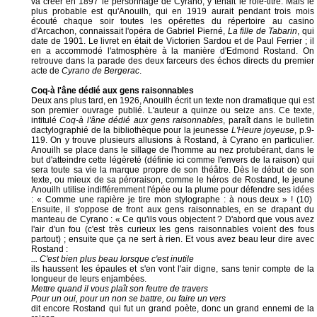
va créer en 1897 le personnage de Cyrano, y tenait le rôle-titre. Mais le
plus probable est qu'Anouilh, qui en 1919 aurait pendant trois mois
écouté chaque soir toutes les opérettes du répertoire au casino
d'Arcachon, connaissait l'opéra de Gabriel Pierné,
La fille de Tabarin
, qui
date de 1901. Le livret en était de Victorien Sardou et de Paul Ferrier ; il
en a accommodé l'atmosphère à la manière d'Edmond Rostand. On
retrouve dans la parade des deux farceurs des échos directs du premier
acte de
Cyrano de Bergerac
.
Coq-à l'âne dédié aux gens raisonnables
Deux ans plus tard, en 1926, Anouilh écrit un texte non dramatique qui est
son premier ouvrage publié. L'auteur a quinze ou seize ans. Ce texte,
intitulé
Coq-à l'âne dédié aux gens raisonnables
, paraît dans le bulletin
dactylographié de la bibliothèque pour la jeunesse
L'Heure joyeuse
, p.9-
119. On y trouve plusieurs allusions à Rostand, à Cyrano en particulier.
Anouilh se place dans le sillage de l'homme au nez protubérant, dans le
but d'atteindre cette légèreté (définie ici comme l'envers de la raison) qui
sera toute sa vie la marque propre de son théâtre. Dès le début de son
texte, ou mieux de sa péroraison, comme le héros de Rostand, le jeune
Anouilh utilise indifféremment l'épée ou la plume pour défendre ses idées
: « Comme une rapière je tire mon stylographe : à nous deux » ! (10)
Ensuite, il s'oppose de front aux gens raisonnables, en se drapant du
manteau de Cyrano : « Ce qu'ils vous objectent ? D'abord que vous avez
l'air d'un fou (c'est très curieux les gens raisonnables voient des fous
partout) ; ensuite que ça ne sert à rien. Et vous avez beau leur dire avec
Rostand :
... C'est bien plus beau lorsque c'est inutile
ils haussent les épaules et s'en vont l'air digne, sans tenir compte de la
longueur de leurs enjambées.
Mettre quand il vous plaît son feutre de travers
Pour un oui, pour un non se battre, ou faire un vers
dit encore Rostand qui fut un grand poète, donc un grand ennemi de la