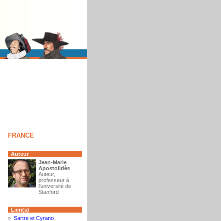
FRANCE
Auteur
Jean-Marie
Apostolidès
Auteur,
professeur à
l'université de
Stanford
Lien(s)
»
Sartre et Cyrano