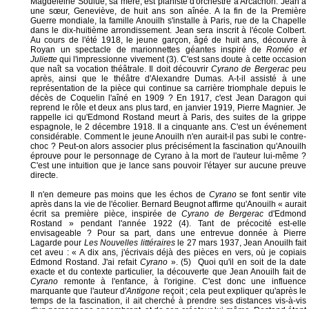
Magdeleine Soulue, sa mère, est pianiste d'orchestre à Arcachon. Jean a
une sœur, Geneviève, de huit ans son aînée. A la fin de la Première
Guerre mondiale, la famille Anouilh s'installe à Paris, rue de la Chapelle
dans le dix-huitième arrondissement. Jean sera inscrit à l'école Colbert.
Au cours de l'été 1918, le jeune garçon, âgé de huit ans, découvre à
Royan un spectacle de marionnettes géantes inspiré de
Roméo et
Juliette
qui l'impressionne vivement (3). C'est sans doute à cette occasion
que naît sa vocation théâtrale. Il doit découvrir
Cyrano de Bergerac
peu
après, ainsi que le théâtre d'Alexandre Dumas. A-t-il assisté à une
représentation de la pièce qui continue sa carrière triomphale depuis le
décès de Coquelin l'aîné en 1909 ? En 1917, c'est Jean Daragon qui
reprend le rôle et deux ans plus tard, en janvier 1919, Pierre Magnier. Je
rappelle ici qu'Edmond Rostand meurt à Paris, des suites de la grippe
espagnole, le 2 décembre 1918. Il a cinquante ans. C'est un événement
considérable. Comment le jeune Anouilh n'en aurait-il pas subi le contre-
choc ? Peut-on alors associer plus précisément la fascination qu'Anouilh
éprouve pour le personnage de Cyrano à la mort de l'auteur lui-même ?
C'est une intuition que je lance sans pouvoir l'étayer sur aucune preuve
directe.
Il n'en demeure pas moins que les échos de
Cyrano
se font sentir vite
après dans la vie de l'écolier. Bernard Beugnot affirme qu'Anouilh « aurait
écrit sa première pièce, inspirée de
Cyrano de Bergerac
d'Edmond
Rostand » pendant l'année 1922 (4). Tant de précocité est-elle
envisageable ? Pour sa part, dans une entrevue donnée à Pierre
Lagarde pour
Les Nouvelles littéraires
le 27 mars 1937, Jean Anouilh fait
cet aveu : « A dix ans, j'écrivais déjà des pièces en vers, où je copiais
Edmond Rostand. J'ai refait
Cyrano
». (5) Quoi qu'il en soit de la date
exacte et du contexte particulier, la découverte que Jean Anouilh fait de
Cyrano
remonte à l'enfance, à l'origine. C'est donc une influence
marquante que l'auteur d'
Antigone
reçoit ; cela peut expliquer qu'après le
temps de la fascination, il ait cherché à prendre ses distances vis-à-vis