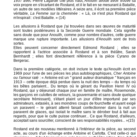
1937 avec Pierre Lagarde cité plus haut, Anouilh avoue avoir trouvé sa
voix propre en s'écartant de Rostand, et il le fait en se mesurant à Bataille,
un autre de ses modèles littéraires. A seize ans, il écrit sa première pièce
véritable,
La Femme sur la cheminée
: « Là, ce n'est plus Rostand qui
m'inspirait : c'est Bataille. » (14)
Les allusions à Rostand que j'ai trouvées dans ses œuvres de maturité
sont toutes postérieures à la Seconde Guerre mondiale. Cela signifie
sans doute que pour Anouilh, comme pour nombre d'autres, cette guerre
marque une rupture importante. Les allusions d'Anouilh sont de trois
sortes.
Elles peuvent concerner directement Edmond Rostand ; elles se
rapportent à l'actrice associée à Rostand et à son théâtre, Sarah
Bernhardt ; elles font directement référence à la pièce Cyrano de
Bergerac.
Dans la première catégorie, on doit inclure le texte qu'Anouilh écrit en
1969 pour l'une de ses pièces les plus autobiographiques,
Cher Antoine
ou l'amour raté
: « Antoine est un " grand auteur dramatique " français en
1913 – cette époque déjà perdue dans la nuit des temps – du temps où
les bêtes parlaient... Du temps où le gérant du Pavillon Henri IV où
Rostand, qui y déjeunait chaque jour en famille (le maître, Rosemonde,
les garçons en culottes de velours, la gouvernante et sans doute quelque
secrétaire frémissant), s'étant plaint un jour d'être importuné par ses
admirateurs, extasiés, à ses moindres coups de fourchette et ayant exigé
un paravent – le gérant atterré faisait confectionner dans la nuit un
paravent de glaces, qui isolait le maître sans le dérober tout à fait aux
regards, pour que le culte puisse continuer... Ce que Rostand, d'ailleurs,
acceptait sans sourciller, conscient de ses responsabilités royales... »(15)
Rostand est de nouveau mentionné à l'intérieur de la pièce, au second
acte, au cours d'un échange entre Antoine et Carlotta. C'est celle-ci qui