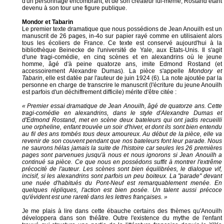
d'un personnage encombrant, et de son créateur lui-même, Rostand étant
devenu à son tour une figure publique.
Mondor et Tabarin
Le premier texte dramatique que nous possédions de Jean Anouilh est un
manuscrit de 26 pages, in-4o sur papier rayé comme en utilisaient alors
tous les écoliers de France. Ce texte est conservé aujourd'hui à la
bibliothèque Beinecke de l'université de Yale, aux Etats-Unis. Il s'agit
d'une tragi-comédie, en cinq scènes et en alexandrins où le jeune
homme, âgé d'à peine quatorze ans, imite Edmond Rostand (et
accessoirement Alexandre Dumas). La pièce s'appelle
Mondory et
Tabarin
, elle est datée par l'auteur de juin 1924 (6). La note ajoutée par la
personne en charge de transcrire le manuscrit (l'écriture du jeune Anouilh
est parfois d'un déchiffrement difficile) mérite d'être citée :
« Premier essai dramatique de Jean Anouilh, âgé de quatorze ans. Cette
tragi-comédie en alexandrins, dans le style d'Alexandre Dumas et
d'Edmond Rostand, met en scène deux bateleurs qui ont jadis recueilli
une orpheline, enfant trouvée un soir d'hiver, et dont ils sont bien entendu
au fil des ans tombés tous deux amoureux. Au début de la pièce, elle va
revenir de son couvent pendant que nos bateleurs font leur parade. Nous
ne saurons hélas jamais la suite de l'histoire car seules les 26 premières
pages sont parvenues jusqu'à nous et nous ignorons si Jean Anouilh a
continué sa pièce. Ce que nous en possédons suffit à montrer l'extrême
précocité de l'auteur. Les scènes sont bien équilibrées, le dialogue vif,
incisif, si les alexandrins sont parfois un peu boiteux. La "parade" devant
une nuée d'habitués du Pont-Neuf est remarquablement menée. En
quelques répliques, l'action est bien posée. Un talent aussi précoce
qu'évident est une rareté dans les lettres françaises. »
Je me plais à lire dans cette ébauche certains des thèmes qu'Anouilh
développera dans son théâtre. Outre l'existence du mythe de l'enfant