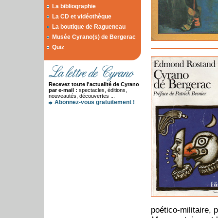
La bibliographie
La CD et vidéothèque
La boutique de Ragueneau
Musée Cyrano(s) de Bergerac
Quiz
Recevez toute l'actualité de Cyrano
par e-mail :
spectacles, éditions,
nouveautés, découvertes ...
Abonnez-vous gratuitement !
poético-militaire, 