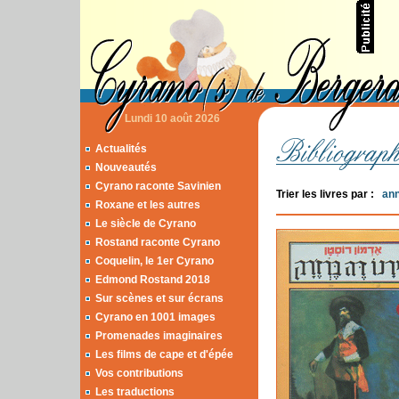
Lundi 10 août 2026
Actualités
Nouveautés
Cyrano raconte Savinien
Trier les livres par :
an
Roxane et les autres
Le siècle de Cyrano
Rostand raconte Cyrano
Coquelin, le 1er Cyrano
Edmond Rostand 2018
Sur scènes et sur écrans
Cyrano en 1001 images
Promenades imaginaires
Les films de cape et d'épée
Vos contributions
Les traductions