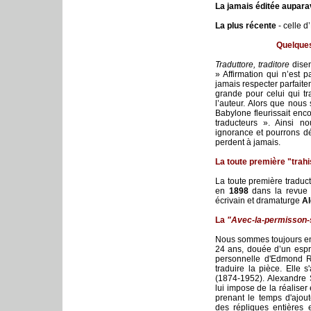
La jamais éditée aupara
La plus récente
- celle 
Quelques
Traduttore, traditore
disen
» Affirmation qui n’est p
jamais respecter parfaitem
grande pour celui qui tra
l’auteur. Alors que nou
Babylone fleurissait enco
traducteurs ». Ainsi no
ignorance et pourrons dé
perdent à jamais.
La toute première "trah
La toute première traduc
en
1898
dans la revu
écrivain et dramaturge
Al
La
"Avec-la-permisson-
Nous sommes toujours 
24 ans, douée d’un esprit
personnelle d'Edmond R
traduire la pièce. Elle 
(1874-1952). Alexandre S
lui impose de la réaliser 
prenant le temps d'ajout
des répliques entières e