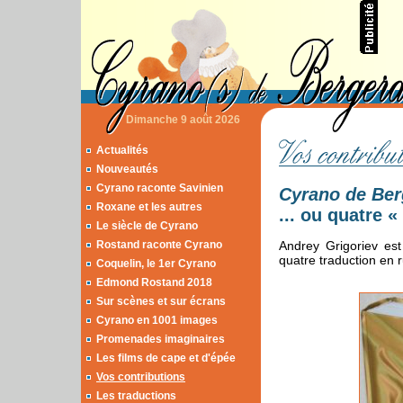
Dimanche 9 août 2026
Actualités
Nouveautés
Cyrano raconte Savinien
Cyrano de Ber
Roxane et les autres
... ou quatre «
Le siècle de Cyrano
Rostand raconte Cyrano
Andrey Grigoriev est 
quatre traduction en 
Coquelin, le 1er Cyrano
Edmond Rostand 2018
Sur scènes et sur écrans
Cyrano en 1001 images
Promenades imaginaires
Les films de cape et d'épée
Vos contributions
Les traductions