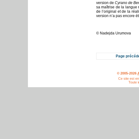
version de
Cyrano de Be
sa maîtrise de la langue 
de l’original et de la réa
version n’a pas encore é
© Nadejda Urumova
Page précéd
© 2005-2026
A
Ce site est e
Toute i