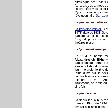
pittoresque des Cadets 
Au cours des années qui
sa première version et p
Cyrano évolue progres
révolutionnaire.
Sa traduc
La plus souvent utilisée
La troisième version
, ce
1978) date de
1938
. Sol
traduire la pièce. Ecr
l'original, plus concise
théâtres russes.
La
"jamais-éditée-aupa
En
1964
le théâtre m
Alexandrovich Eikhenw
traduction qui serait b
étroite collaboration av
tour interpréter le rôle
(plus d’info sur le site
comme la moins réussie et 
attendre le livre d’An
traductions,
pour être édi
cinq fois.
La plus récente
La traduction la plus réc
(née en 1953) de
1994
investit son âme dans tout