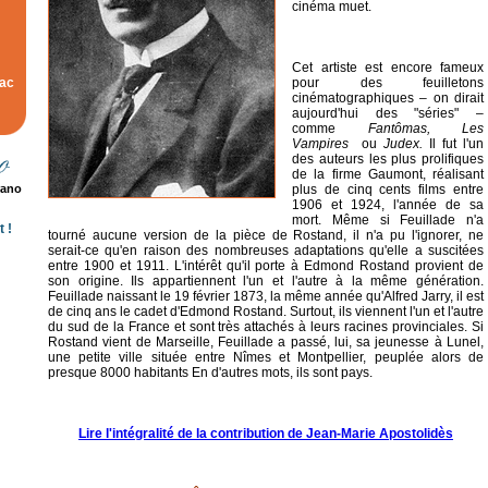
cinéma muet.
Cet artiste est encore fameux
rac
pour des feuilletons
cinématographiques – on dirait
aujourd'hui des "séries" –
comme
Fantômas, Les
Vampires
ou
Judex.
Il fut l'un
des auteurs les plus prolifiques
de la firme Gaumont, réalisant
rano
plus de cinq cents films entre
1906 et 1924, l'année de sa
mort. Même si Feuillade n'a
 !
tourné aucune version de la pièce de Rostand, il n'a pu l'ignorer, ne
serait-ce qu'en raison des nombreuses adaptations qu'elle a suscitées
entre 1900 et 1911. L'intérêt qu'il porte à Edmond Rostand provient de
son origine. Ils appartiennent l'un et l'autre à la même génération.
Feuillade naissant le 19 février 1873, la même année qu'Alfred Jarry, il est
de cinq ans le cadet d'Edmond Rostand. Surtout, ils viennent l'un et l'autre
du sud de la France et sont très attachés à leurs racines provinciales. Si
Rostand vient de Marseille, Feuillade a passé, lui, sa jeunesse à Lunel,
une petite ville située entre Nîmes et Montpellier, peuplée alors de
presque 8000 habitants En d'autres mots, ils sont pays.
Lire l'intégralité de la contribution de Jean-Marie Apostolidès