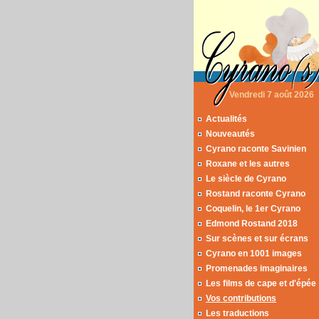
Vendredi 7 août 2026
Actualités
Nouveautés
Cyrano raconte Savinien
Roxane et les autres
Le siècle de Cyrano
Rostand raconte Cyrano
Coquelin, le 1er Cyrano
Edmond Rostand 2018
Sur scènes et sur écrans
Cyrano en 1001 images
Promenades imaginaires
Les films de cape et d'épée
Vos contributions
Les traductions