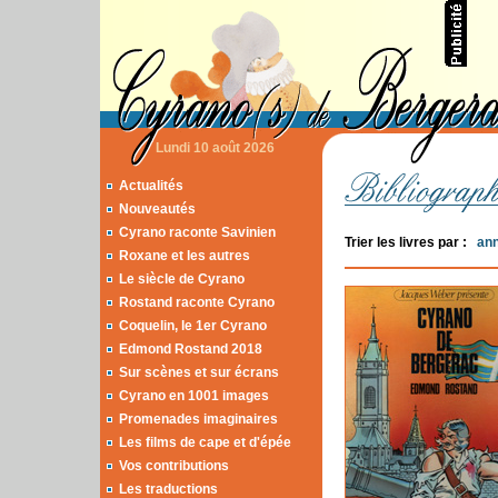
Lundi 10 août 2026
Actualités
Nouveautés
Cyrano raconte Savinien
Trier les livres par :
an
Roxane et les autres
Le siècle de Cyrano
Rostand raconte Cyrano
Coquelin, le 1er Cyrano
Edmond Rostand 2018
Sur scènes et sur écrans
Cyrano en 1001 images
Promenades imaginaires
Les films de cape et d'épée
Vos contributions
Les traductions