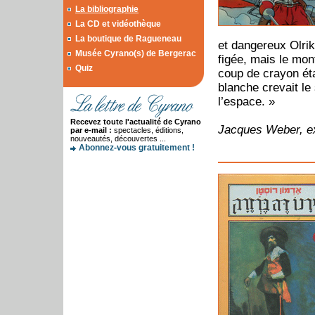
La bibliographie
La CD et vidéothèque
La boutique de Ragueneau
et dangereux Olrik
Musée Cyrano(s) de Bergerac
figée, mais le mon
Quiz
coup de crayon étai
blanche crevait le
l’espace. »
Recevez toute l'actualité de Cyrano
Jacques Weber, ext
par e-mail :
spectacles, éditions,
nouveautés, découvertes ...
Abonnez-vous gratuitement !